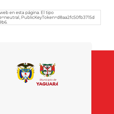
eb en esta página. El tipo
e=neutral, PublicKeyToken=d8aa2fc50fb3715d
9b6.