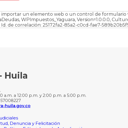
 importar un elemento web o un control de formulario w
eudas, WPImpuestos_Yaguara, Version=1.0.0.0, Cultur
 Id. de correlación: 25172fa2-85a2-c0cd-fae7-589b20b5f
- Huila
.
0 a.m. a 12:00 p.m. y 2:00 p.m. a 5:00 p.m.
157008227
-huila.gov.co
udiciales
itud, Denuncia y Felicitación